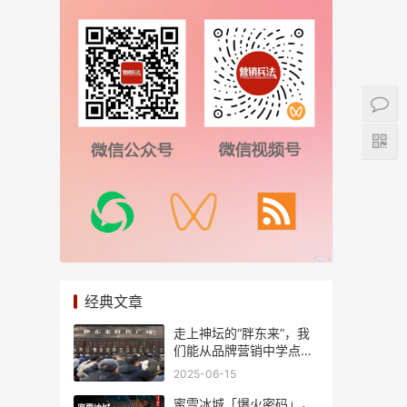
经典文章
走上神坛的“胖东来”，我
们能从品牌营销中学点
啥？
2025-06-15
蜜雪冰城「爆火密码」，