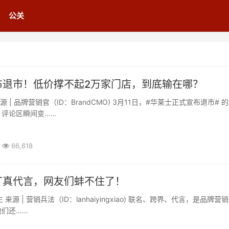
公关
布退市！低价撑不起2万家门店，到底输在哪？
，评论区瞬间变……
66,618
丁真代言，网友们蚌不住了！
他们还……