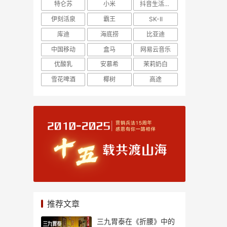
特仑苏
小米
抖音生活服务
伊刻活泉
霸王
SK-II
库迪
海底捞
比亚迪
中国移动
盒马
网易云音乐
优酸乳
安慕希
茉莉奶白
雪花啤酒
椰树
高途
推荐文章
三九胃泰在《折腰》中的