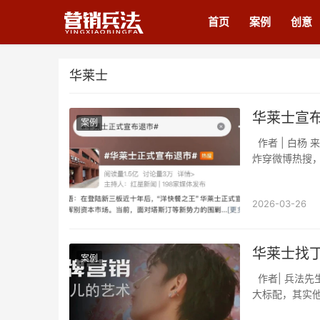
首页
案例
创意
华莱士
华莱士宣
案例
作者 | 白杨 来源 | 品牌营销官（ID：BrandCMO) 3月11日，#华莱士正式宣布退市# 的话题
炸穿微博热搜
2026-03-26
华莱士找
案例
作者| 兵法先生 来源 | 营销兵法（ID：lanhaiyingxiao) 联名、跨界、代言，是品牌营销的三
大标配，其实