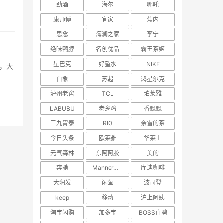
劲酒
海尔
哪吒
康师傅
宜家
蕉内
思念
海澜之家
李宁
绝味鸭脖
名创优品
霸王茶姬
星巴克
好望水
NIKE
白象
苏超
鸿星尔克
泸州老窖
TCL
珀莱雅
LABUBU
老乡鸡
香飘飘
三九胃泰
RIO
奈雪的茶
今日头条
欧莱雅
华莱士
元气森林
东阿阿胶
美的
奔驰
Manner咖啡
库迪咖啡
大润发
闲鱼
波司登
keep
移动
沪上阿姨
淘宝闪购
加多宝
BOSS直聘