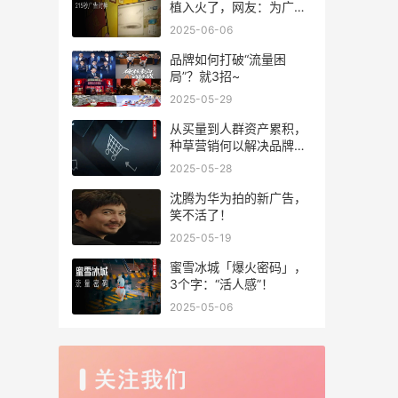
植入火了，网友：为广告
量身写的小说！
2025-06-06
品牌如何打破“流量困
局”？就3招~
2025-05-29
从买量到人群资产累积，
种草营销何以解决品牌出
海新痛点？
2025-05-28
沈腾为华为拍的新广告，
笑不活了！
2025-05-19
蜜雪冰城「爆火密码」，
3个字：“活人感”！
2025-05-06