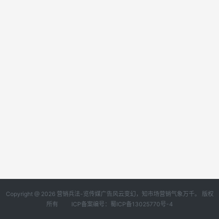
Copyright @ 2026 营销兵法-览传媒广告风云变幻，知市场营销气象万千。 版权
所有
ICP备案编号：蜀ICP备13025770号-4