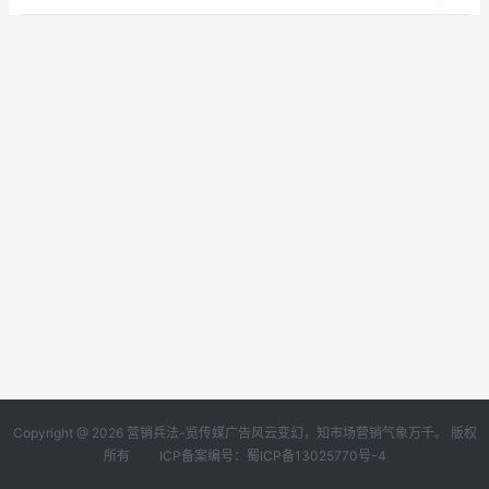
Copyright @ 2026 营销兵法-览传媒广告风云变幻，知市场营销气象万千。 版权
所有
ICP备案编号：蜀ICP备13025770号-4