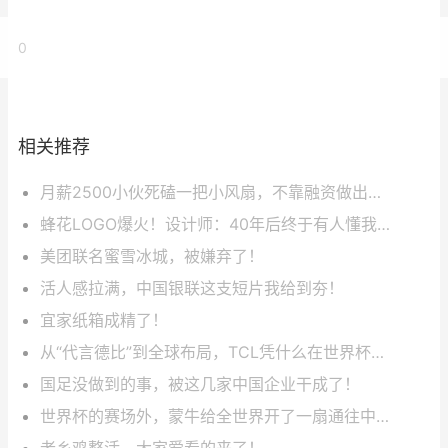
0
相关推荐
月薪2500小伙死磕一把小风扇，不靠融资做出年入10亿，全球老外抢着买单！
蜂花LOGO爆火！设计师：40年后终于有人懂我了……
美团联名蜜雪冰城，被嫌弃了！
活人感拉满，中国银联这支短片我给到夯！
宜家纸箱成精了！
从“代言德比”到全球布局，TCL凭什么在世界杯营销中稳赢？
国足没做到的事，被这几家中国企业干成了！
世界杯的赛场外，蒙牛给全世界开了一扇通往中国的“窗”