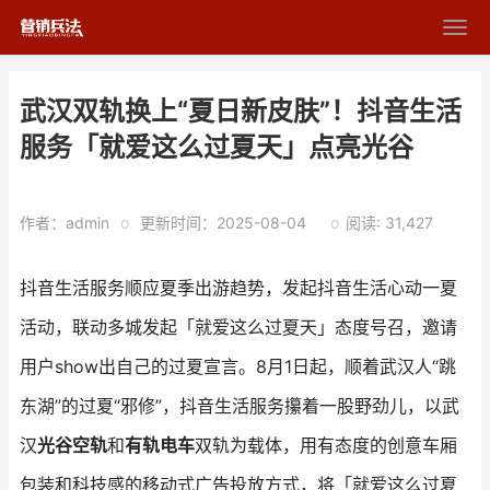
武汉双轨换上“夏日新皮肤”！抖音生活
服务「就爱这么过夏天」点亮光谷
作者：admin
o
更新时间：2025-08-04
o
阅读: 31,427
抖音生活服务顺应夏季出游趋势，发起抖音生活心动一夏
活动，联动多城发起「就爱这么过夏天」态度号召，邀请
用户show出自己的过夏宣言。8月1日起，顺着武汉人“跳
东湖”的过夏“邪修”，抖音生活服务攥着一股野劲儿，以武
汉
光谷空轨
和
有轨电车
双轨为载体，用有态度的创意车厢
包装和科技感的移动式广告投放方式，将「就爱这么过夏