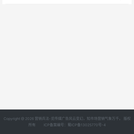
Copyright @ 2026 营销兵法-览传媒广告风云变幻，知市场营销气象万千。 版权
所有
ICP备案编号：蜀ICP备13025770号-4