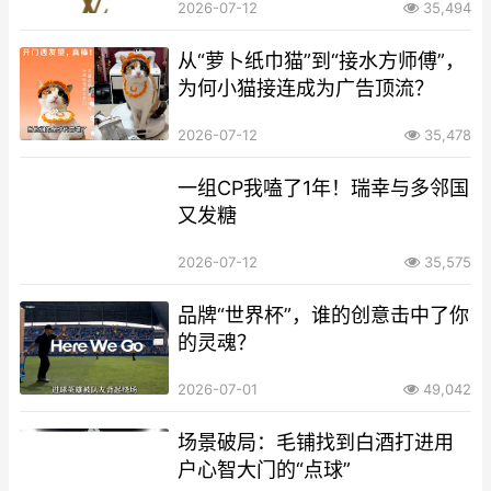
2026-07-12
35,494
从“萝卜纸巾猫”到“接水方师傅”，
为何小猫接连成为广告顶流？
2026-07-12
35,478
一组CP我嗑了1年！瑞幸与多邻国
又发糖
2026-07-12
35,575
品牌“世界杯”，谁的创意击中了你
的灵魂？
2026-07-01
49,042
场景破局：毛铺找到白酒打进用
户心智大门的“点球”