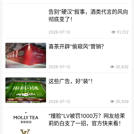
告别“硬汉”叙事，酒类代言的风向
彻底变了！
2026-07-12
51,722
喜茶开辟“偷窥风”营销？
2026-07-12
35,632
这些广告，好“装”！
2026-07-12
35,509
“撞脸”LV被罚1000万？网友给茉
莉奶白支了一招，官方快来看！