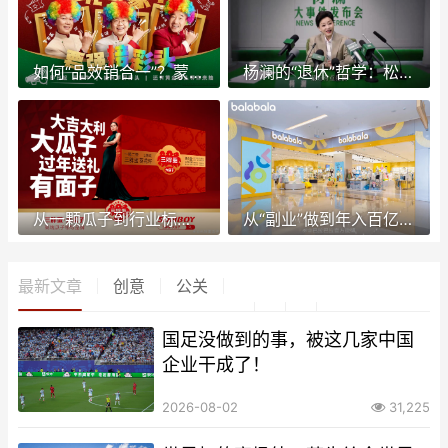
如何“品效销合一”？蒙牛用“接彩头”给出答案
杨澜的“退休”哲学：松弛不是躺平，是让日常更加鲜活
从一颗瓜子到行业标杆，三胖蛋凭什么稳坐“高端瓜子”市场头把交椅？
从“副业”做到年入百亿！这个温州童装老板凭什么赚大钱？
最新文章
创意
公关
国足没做到的事，被这几家中国
企业干成了！
2026-08-02
31,225